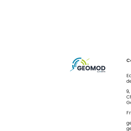
C
E
de
9
C
G
F
g
g