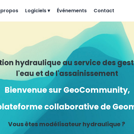
 propos
Logiciels ▾
Événements
Contact
tion hydraulique au service des gest
l'eau et de l'assainissement
Bienvenue sur GeoCommunity,
plateforme collaborative de Ge
Vous êtes modélisateur hydraulique ?