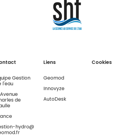
ontact
Liens
Cookies
quipe Gestion
Geomod
 l'eau
Innovyze
, Avenue
AutoDesk
harles de
aulle
rance
estion-hydro@
eomod.fr